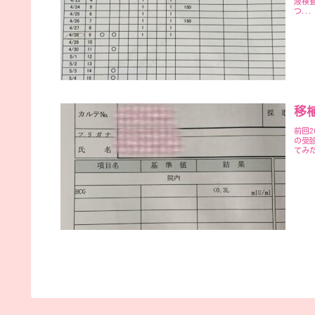
液検
つ...
移植
前回2
の受
てみ