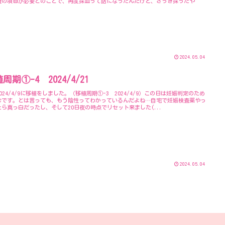
査の項目が必要とのことで、再度採血って話になったんだけど、さっき採ったや
2024.05.04
周期①-4 2024/4/21
024/4/9に移植をしました。（移植周期①-3 2024/4/9）この日は妊娠判定のため
診です。とは言っても、もう陰性ってわかっているんだよね…自宅で妊娠検査薬やっ
たら真っ白だったし、そして20日夜の時点でリセット来ました(...
2024.05.04