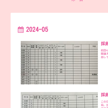
2024-05
採卵
前回
間違え
血し
採卵
この
目。