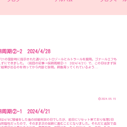
周期②-2 2024/4/28
4/21の受診時に指示された通りにレトロゾールとルトラールを服用。ゴナールエフも
ずにできました。（前回の記事→採卵周期②-1 2024/4/21）で、この日はまず採
て結果が出るのを待ってから内診と説明。卵胞育ってくれているよう...
2024.05.15
周期②-1 2024/4/21
日は4/9に移植をした後の妊娠判定の日でしたが、前日にリセット来ており生理2日
当然陰性だったので、そのまま次の採卵に進むことになりました。それだと追加で血