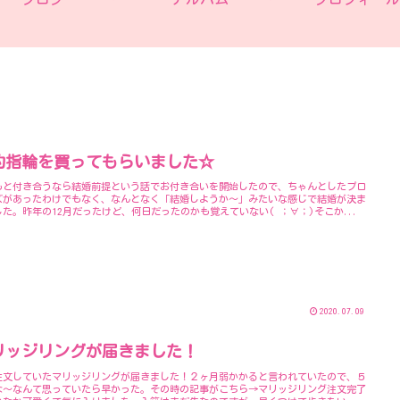
約指輪を買ってもらいました☆
もと付き合うなら結婚前提という話でお付き合いを開始したので、ちゃんとしたプロ
ズがあったわけでもなく、なんとなく「結婚しようか～」みたいな感じで結婚が決ま
した。昨年の12月だったけど、何日だったのかも覚えていない( ；∀；)そこか...
2020.07.09
リッジリングが届きました！
注文していたマリッジリングが届きました！２ヶ月弱かかると言われていたので、５
な〜なんて思っていたら早かった。その時の記事がこちら→マリッジリング注文完了