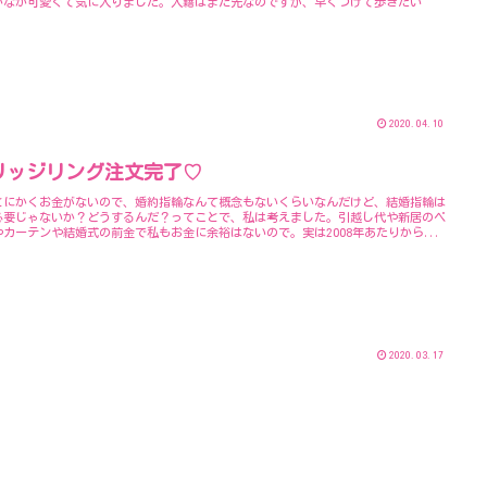
かなか可愛くて気に入りました。入籍はまだ先なのですが、早くつけて歩きたい
2020.04.10
リッジリング注文完了♡
とにかくお金がないので、婚約指輪なんて概念もないくらいなんだけど、結婚指輪は
必要じゃないか？どうするんだ？ってことで、私は考えました。引越し代や新居のベ
やカーテンや結婚式の前金で私もお金に余裕はないので。実は2008年あたりから...
2020.03.17