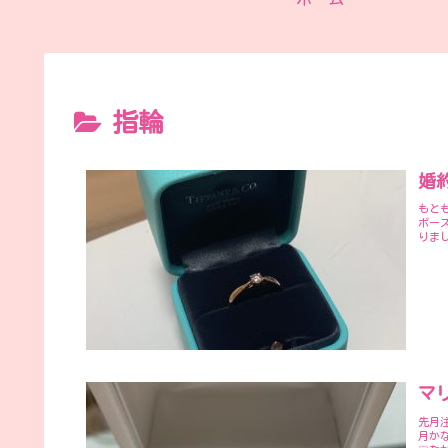
指輪
婚
もと
ポー
りま
マ
先月
月か