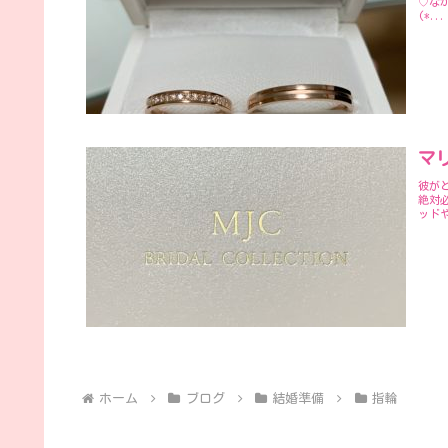
♡な
(*...
マ
彼が
絶対
ッド
ホーム
ブログ
結婚準備
指輪