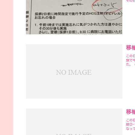
その
移植
この
察で
た。（
移植
この
期②-
なって