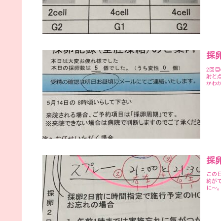
採卵
2回
射と
かわ
採卵
この
約が
に～。