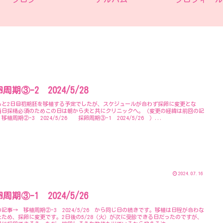
周期③-2 2024/5/28
もと2日目初期胚を移植する予定でしたが、スケジュールが合わず採卵に変更とな
当日採精必須のためこの日は朝から夫と共にクリニックへ。（変更の経緯は前回の記
移植周期②-3 2024/5/26 採卵周期③-1 2024/5/26 ）...
2024.07.16
周期③-1 2024/5/26
記事→ 移植周期②-3 2024/5/26 から同じ日の続きです。移植は日程が合わな
たため、採卵に変更です。2日後の5/28（火）が次に受診できる日だったのですが、