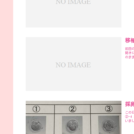
移植
前回の
聞き
のま
採卵
この
②-4
いま