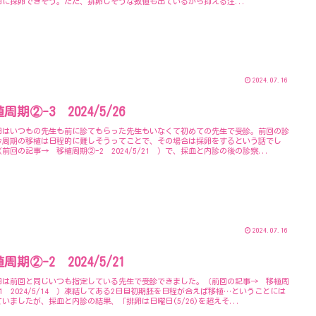
日に採卵できそう。ただ、排卵しそうな数値も出ているから抑える注...
2024.07.16
周期②-3 2024/5/26
日はいつもの先生も前に診てもらった先生もいなくて初めての先生で受診。前回の診
今周期の移植は日程的に難しそうってことで、その場合は採卵をするという話でし
前回の記事→ 移植周期②-2 2024/5/21 ）で、採血と内診の後の診察...
2024.07.16
周期②-2 2024/5/21
日は前回と同じいつも指定している先生で受診できました。（前回の記事→ 移植周
1 2024/5/14 ）凍結してある2日目初期胚を日程が合えば移植…ということには
いましたが、採血と内診の結果、「排卵は日曜日(5/26)を超えそ...