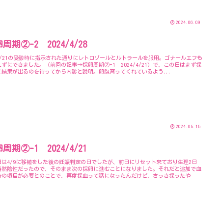
2024.06.09
周期②-2 2024/4/28
4/21の受診時に指示された通りにレトロゾールとルトラールを服用。ゴナールエフも
ずにできました。（前回の記事→採卵周期②-1 2024/4/21）で、この日はまず採
て結果が出るのを待ってから内診と説明。卵胞育ってくれているよう...
2024.05.15
周期②-1 2024/4/21
日は4/9に移植をした後の妊娠判定の日でしたが、前日にリセット来ており生理2日
当然陰性だったので、そのまま次の採卵に進むことになりました。それだと追加で血
査の項目が必要とのことで、再度採血って話になったんだけど、さっき採ったや