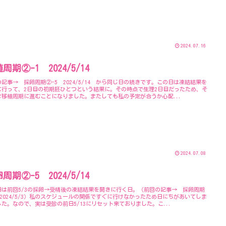
2024.07.16
周期②-1 2024/5/14
記事→ 採卵周期②-5 2024/5/14 から同じ日の続きです。この日は凍結結果を
に行って、2日目の初期胚ひとつという結果に。その時点で生理2日目だったため、そ
ま移植周期に進むことになりました。またしても私の予定が合うか心配...
2024.07.08
周期②-5 2024/5/14
日は前回5/3の採卵→受精後の凍結結果を聞きに行く日。（前回の記事→ 採卵周期
 2024/5/3）私のスケジュールの関係ですぐに行けなかったため日にちがあいてしま
した。なので、実は受診の前日5/13にリセット来ておりました。こ...