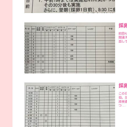
採卵
前回
間違え
血し
採卵
この
目。
液検
つ...