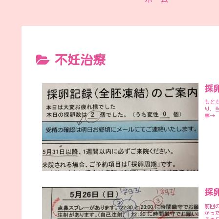
不妊治療
採卵
もと
り、
事→ 
採卵
前回の
かっ