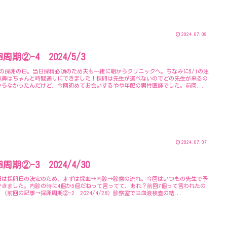
2024.07.08
周期②-4 2024/5/3
目の採卵の日。当日採精必須のため夫も一緒に朝からクリニックへ。ちなみに5/1の注
点鼻はちゃんと時間通りにできました！採卵は先生が選べないのでどの先生が来るの
からなかったんだけど、今回初めてお会いするやや年配の男性医師でした。前回...
2024.07.07
周期②-3 2024/4/30
日は採卵日の決定のため、まずは採血→内診→診察の流れ。今回はいつもの先生で予
できました。内診の時に4個か5個だねって言ってて、あれ？前回7個って言われたの
（前回の記事→採卵周期②-2 2024/4/28）診察室では血液検査の結...