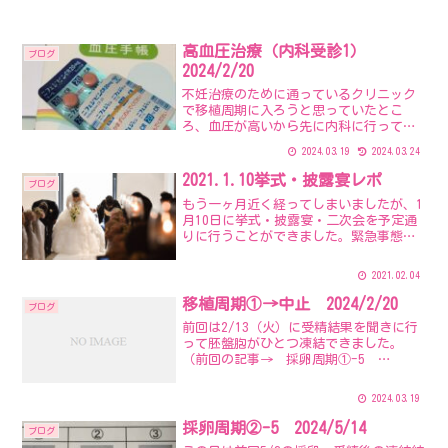
高血圧治療（内科受診1）
ブログ
2024/2/20
不妊治療のために通っているクリニック
で移植周期に入ろうと思っていたとこ
ろ、血圧が高いから先に内科に行って血
圧が下がって安定してからじゃないとと
2024.03.19
2024.03.24
言われ、今回の周期では移植ができなく
なってしまいました。（2024/2/20受
2021.1.10挙式・披露宴レポ
ブログ
診）なので、なるべく...
もう一ヶ月近く経ってしまいましたが、1
月10日に挙式・披露宴・二次会を予定通
りに行うことができました。緊急事態宣
言が1月7日に出たこともあり、前日の夜
までドタバタで、すごく大変だったので
2021.02.04
終わったらすっかり燃え尽き症候群にな
ってました。で、数...
移植周期①→中止 2024/2/20
ブログ
前回は2/13（火）に受精結果を聞きに行
って胚盤胞がひとつ凍結できました。
（前回の記事→ 採卵周期①-5
2024/2/13 ）その後2/17（土）に生理
が来たので、移植周期に入るために
2024.03.19
2/20（火）に予約をしました。ただ、血
圧が高いため内...
採卵周期②-5 2024/5/14
ブログ