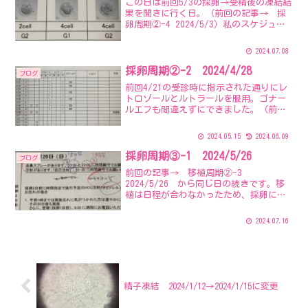
この日は前回5/3の採卵→受精後の凍結結
果を聞きに行く日。（前回の記事→ 採
卵周期②-4 2024/5/3）私のスケジュー
ルの関係ですぐに行けなかったため日に
ちがあいてしまいました。なので、実は
2024.07.08
受診の前日5/13にリセット来ておりまし
た。こ...
採卵周期②-2 2024/4/28
ブログ
前回4/21の受診時に指示された通りにレ
トロゾールとルトラールを服用。ゴナー
ルエフも間違えずにできました。（前回
の記事→採卵周期②-1 2024/4/21）
で、この日はまず採血して結果が出るの
2024.05.15
2024.06.09
を待ってから内診と説明。卵胞育ってく
れているよう...
採卵周期③-1 2024/5/26
ブログ
前回の記事→ 移植周期②-3
2024/5/26 から同じ日の続きです。移
植は日程が合わなかったため、採卵に変
更です。2日後の5/28（火）が次に受診で
きる日だったのですが、その日に採卵で
2024.07.16
きそう。ただ、排卵しそうな数値も出て
いるから抑える注...
精子凍結 2024/1/12→2024/1/15に変更