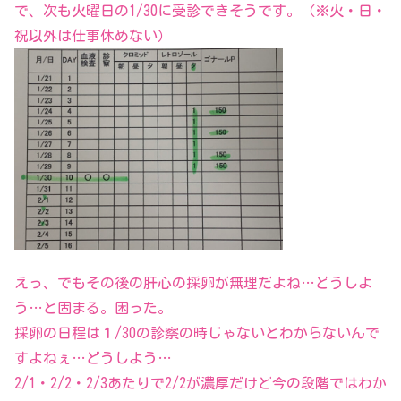
で、次も火曜日の1/30に受診できそうです。（※火・日・
祝以外は仕事休めない）
えっ、でもその後の肝心の採卵が無理だよね…どうしよ
う…と固まる。困った。
採卵の日程は１/30の診察の時じゃないとわからないんで
すよねぇ…どうしよう…
2/1・2/2・2/3あたりで2/2が濃厚だけど今の段階ではわか