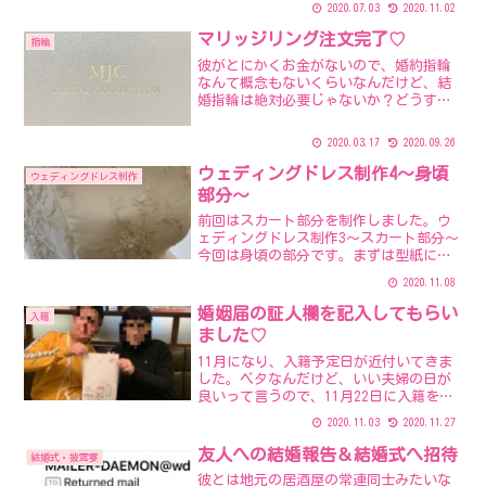
も、よくわかっていないまま直感的に予
2020.07.03
2020.11.02
約したの（笑）（参考）過去記事→和装
前撮りを予約しました。雨...
マリッジリング注文完了♡
指輪
彼がとにかくお金がないので、婚約指輪
なんて概念もないくらいなんだけど、結
婚指輪は絶対必要じゃないか？どうする
んだ？ってことで、私は考えました。引
越し代や新居のベッドやカーテンや結婚
2020.03.17
2020.09.26
式の前金で私もお金に余裕はないので。
実は2008年あたりから...
ウェディングドレス制作4～身頃
ウェディングドレス制作
部分～
前回はスカート部分を制作しました。ウ
ェディングドレス制作3～スカート部分～
今回は身頃の部分です。まずは型紙に合
わせてブライダルサテンとブライダルレ
2020.11.08
ースをカット。2枚の生地を重ねて使用す
ることにしました。重ねたら高級感が出
婚姻届の証人欄を記入してもらい
入籍
て素敵になりました☆...
ました♡
11月になり、入籍予定日が近付いてきま
した。ベタなんだけど、いい夫婦の日が
良いって言うので、11月22日に入籍をす
るつもりです(^^;婚姻届はそこまでこだ
2020.11.03
2020.11.27
わったわけではないんだけど、せっかく
だから可愛いのにしてみようかねってこ
友人への結婚報告＆結婚式へ招待
結婚式・披露宴
とで、キティち...
彼とは地元の居酒屋の常連同士みたいな