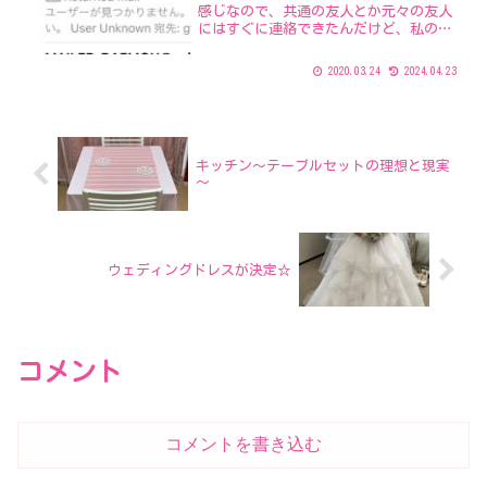
感じなので、共通の友人とか元々の友人
にはすぐに連絡できたんだけど、私の学
生時代の友人を挙式・披露宴に呼ぶのか
否か。。大学時代のサークル仲間は今も
2020.03.24
2024.04.23
年に１回は集まっているので良いとし
て、学部のお友達は今や年賀...
キッチン～テーブルセットの理想と現実
～
ウェディングドレスが決定☆
コメント
コメントを書き込む