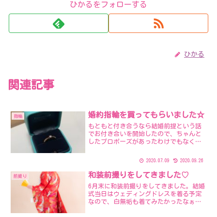
ひかるをフォローする
ひかる
関連記事
婚約指輪を買ってもらいました☆
指輪
もともと付き合うなら結婚前提という話
でお付き合いを開始したので、ちゃんと
したプロポーズがあったわけでもなく、
なんとなく「結婚しようか～」みたいな
感じで結婚が決まりました。昨年の12月
2020.07.09
2020.09.26
だったけど、何日だったのかも覚えてい
ない( ；∀；)そこか...
和装前撮りをしてきました♡
前撮り
6月末に和装前撮りをしてきました。結婚
式当日はウェディングドレスを着る予定
なので、白無垢も着てみたかったなぁ…
と思ったのがきっかけです。またして