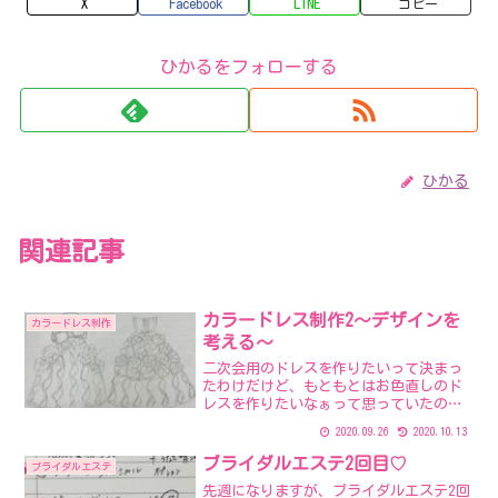
X
Facebook
LINE
コピー
ひかるをフォローする
ひかる
関連記事
カラードレス制作2～デザインを
カラードレス制作
考える～
二次会用のドレスを作りたいって決まっ
たわけだけど、もともとはお色直しのド
レスを作りたいなぁって思っていたのが
きっかけ。（前の記事→ドレスを作るこ
2020.09.26
2020.10.13
とになった経緯）披露宴会場が持ち込み
不可だったのでお色直しは諦めたけど、
ブライダルエステ2回目♡
ブライダルエステ
その時にイメージしていた...
先週になりますが、ブライダルエステ2回