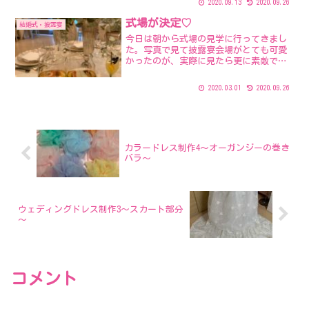
2020.09.13
2020.09.26
な〜って思っていました。作るなら全て
自分で作りたい。つまり市販の型紙とか
式場が決定♡
結婚式・披露宴
は使いたくなくて。まずは...
今日は朝から式場の見学に行ってきまし
た。写真で見て披露宴会場がとても可愛
かったのが、実際に見たら更に素敵で！
希望の日程が今のところ空いているとい
うことだったので予約しちゃいました。
2020.03.01
2020.09.26
試食したお料理もすごく美味しくて、チ
ャペルも大好きな雰囲気。...
カラードレス制作4～オーガンジーの巻き
バラ～
ウェディングドレス制作3～スカート部分
～
コメント