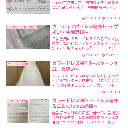
目行ってきました。最初の体験も含める
と3回目になります。今回は背中レインボ
ーケアとやら。うつぶせの状態で施術し
てもらいました。自分で見えないので何
2020.09.20
2020.09.26
をされているのかよくわからなかった
(^^;私は背中にニキ...
ウェディングドレス制作1～デザ
ウェディングドレス制作
イン・生地選び～
二次会用にカラードレスを作ることを決
めて、なんとなくデザインのイメージが
決まり生地を見ているうちに、ウェディ
ングドレス用の綺麗なレースの生地とか
2020.09.13
2020.11.01
も目に入るようになり、やっぱり白いド
レスも作ろうかなぁって思ってきまし
カラードレス制作3～パターン作
カラードレス制作
た。そもそもがお色直し用の...
成・仮縫い～
ドレスのデザインはなんとなく決まった
ところでパターン作成へ。（参考）ここ
までの経緯はこちら↓↓↓カラードレス
制作1～ドレスを作ることになった経緯～
2020.09.28
カラードレス制作2～デザインを考える～
まずは原型からビスチェ部分を作りたい
カラードレス制作1～ドレスを作
カラードレス制作
んだけど、いったいど...
ることになった経緯～
洋裁好きな母親の影響で昔からお裁縫が
わりと好きで、母親が結婚式のドレスを
自分で作ったと聞いていたので、私もお
色直しのカラードレスを自分で作りたい