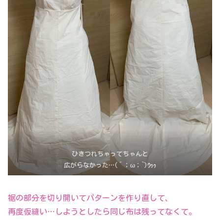
ひきつれちゃってちゃんと
広がらなかった…(´；ω；`)ｳｩｩ
裾の部分を切り開いてパターンを作り直して、
再度仮縫い…しようとしたら同じ布は残ってなくて。