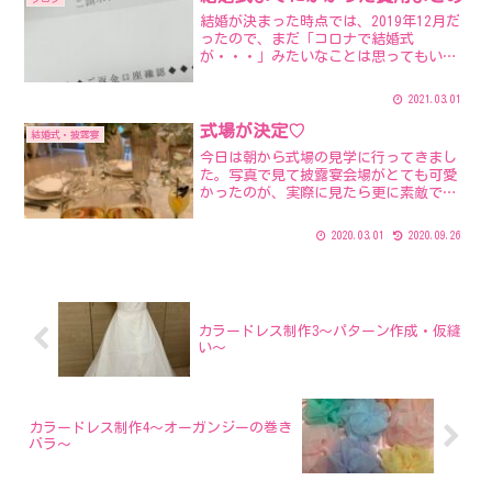
結婚が決まった時点では、2019年12月だ
ったので、まだ「コロナで結婚式
が・・・」みたいなことは思ってもいな
くて、結婚式したいけど、婚約者はお金
持ってないし、両親からは金銭的援助は
2021.03.01
できないと言われ、絶対に費用捻出して
やる～って気持ちでいまし...
式場が決定♡
結婚式・披露宴
今日は朝から式場の見学に行ってきまし
た。写真で見て披露宴会場がとても可愛
かったのが、実際に見たら更に素敵で！
希望の日程が今のところ空いているとい
うことだったので予約しちゃいました。
2020.03.01
2020.09.26
試食したお料理もすごく美味しくて、チ
ャペルも大好きな雰囲気。...
カラードレス制作3～パターン作成・仮縫
い～
カラードレス制作4～オーガンジーの巻き
バラ～