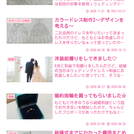
は前回の記事を参照↓ウェディングドレ
ス制作2～パターン作成・仮縫い～スカー
2020.11.01
2021.03.21
トはブライダルサテンを使って、裾にレ
ースを重ねる予定。と、ここで前回の仮
カラードレス制作2～デザインを
カラードレス制作
縫いで生じた問題が。。...
考える～
二次会用のドレスを作りたいって決まっ
たわけだけど、もともとはお色直しのド
レスを作りたいなぁって思っていたのが
きっかけ。（前の記事→ドレスを作るこ
2020.09.26
2020.10.13
とになった経緯）披露宴会場が持ち込み
不可だったのでお色直しは諦めたけど、
洋装前撮りをしてきました♡
前撮り
その時にイメージしていた...
6月に和装で前撮りをしたんだけど、結婚
式当日はウェディングドレス→和装にお
色直しをしたいと思っていて、そうなる
と披露宴でカラードレスを着ないことに
なるから、ドレスでの写真も撮りたいな
2020.08.27
2020.09.26
～ってことになり、やりたいことは全部
やる方向でいくことにし...
婚約指輪を買ってもらいました☆
指輪
もともと付き合うなら結婚前提という話
でお付き合いを開始したので、ちゃんと
したプロポーズがあったわけでもなく、
なんとなく「結婚しようか～」みたいな
感じで結婚が決まりました。昨年の12月
2020.07.09
2020.09.26
だったけど、何日だったのかも覚えてい
ない( ；∀；)そこか...
結婚式までにかかった費用まとめ
ブログ