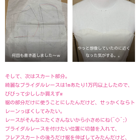
やっと想像していたのに近く
何回も書き直しました～ｗ
なった気がする。。
そして、次はスカート部分。
綺麗なブライダルレースは1mあたり1万円以上したので、
びびって少ししか買えずw
裾の部分だけに使うことにしたんだけど、せっかくならト
レーンっぽくしてみたい。
レースがそんなにたくさんないから小さめにね(^◇^;)
ブライダルレースを付けたい位置に切替を入れて、
フレアスカートの後ろだけ裾を伸ばしてみたんだけど、