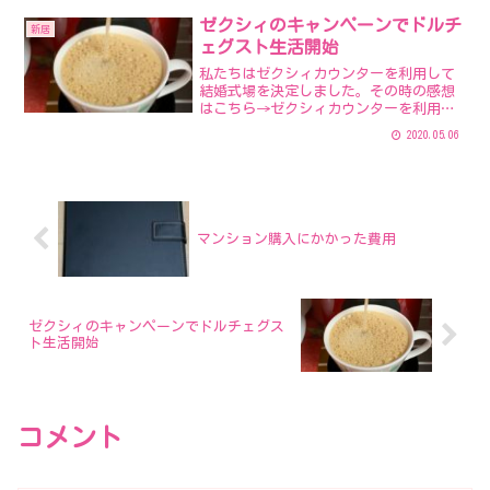
いわけです。ちなみにご飯を食べるのも
その部屋。最初は彼が室内ア...
ゼクシィのキャンペーンでドルチ
新居
ェグスト生活開始
私たちはゼクシィカウンターを利用して
結婚式場を決定しました。その時の感想
はこちら→ゼクシィカウンターを利用し
てみた感想で、もらった袋の中に色々と
2020.05.06
チラシみたいなのが入っていたのです
が、ふと目に留まったのがネスカフェの
応募者全員にプレゼントとい...
マンション購入にかかった費用
ゼクシィのキャンペーンでドルチェグス
ト生活開始
コメント