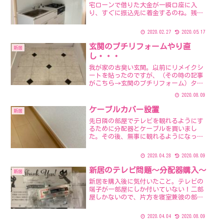
宅ローンで借りた大金が一瞬口座に入
り、すぐに振込先に着金するのね。残っ
たお金は仲介手数料やら火災保険やら司
法書士の先生とかに払って、手元には手
2020.02.27
2020.05.17
付金分が残るという感じでした。とはい
え、その他に固定資産税や管...
玄関のプチリフォームやり直
新居
し・・・
我が家の古臭い玄関。以前にリメイクシ
ートを貼ったのですが、（その時の記事
がこちら→玄関のプチリフォーム）タイ
ルを平らにしたくてジョイントマットを
2020.08.09
敷いたこともあり、ヒールの靴で歩くと
丸い跡がぽこぽこいっぱい付いてしまっ
ケーブルカバー設置
新居
て、剥がさざるを得ない状...
先日隣の部屋でテレビを観れるようにす
るために分配器とケーブルを買いまし
た。その後、無事に観れるようになった
ものの、廊下を這うケーブルがめっちゃ
気になる！その時の記事はこちら↓↓↓
2020.04.28
2020.08.09
新居のテレビ問題～分配器購入～で、見
た目を美しくするためにケー...
新居のテレビ問題～分配器購入～
新居
新居を購入後に気付いたこと。テレビの
端子が一部屋にしか付いていない！二部
屋しかないので、片方を寝室兼彼の部
屋、もう一部屋を私の部屋としているん
だけど、私の部屋にしかテレビが置けな
2020.04.04
2020.08.09