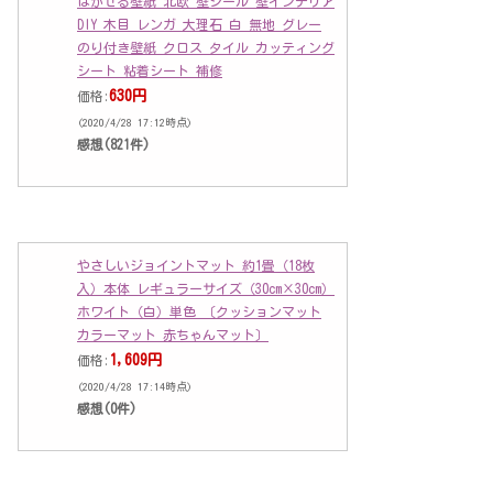
はがせる壁紙 北欧 壁シール 壁インテリア
DIY 木目 レンガ 大理石 白 無地 グレー
のり付き壁紙 クロス タイル カッティング
シート 粘着シート 補修
630円
価格:
(2020/4/28 17:12時点)
感想(821件)
やさしいジョイントマット 約1畳（18枚
入）本体 レギュラーサイズ（30cm×30cm）
ホワイト（白）単色 〔クッションマット
カラーマット 赤ちゃんマット〕
1,609円
価格:
(2020/4/28 17:14時点)
感想(0件)