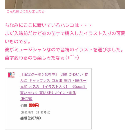
こんな感じになりました☆
ちなみにここに置いているハンコは・・・
まだ入籍前だけど彼の苗字で購入したイラスト入りの可愛
いものです。
彼がミュージシャンなので音符のイラストを選びました。
苗字変わるのも楽しみだなぁ(*^^*)
【限定クーポン配布中】 印鑑 かわいい は
んこ キャップレス ゴム印 認印 回転ネー
ム印 オスカ 【イラスト入り】 《Oscca》
買いまわり 買い回り ポイント消化
(HK020)
800円
価格:
(2020/5/21 23:36時点)
感想(2937件)