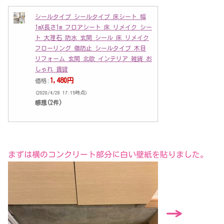
シールタイプ シールタイプ 床シート 幅
1mX長さ1m フロアシート 床 リメイク シー
ト 大理石 防水 玄関 シール 床 リメイク
フローリング 傷防止 シールタイプ 木目
リフォーム 玄関 北欧 インテリア 雑貨 お
しゃれ 賃貸
1,480円
価格:
(2020/4/28 17:15時点)
感想(2件)
まずは横のコンクリート部分に白い壁紙を貼りました。
→