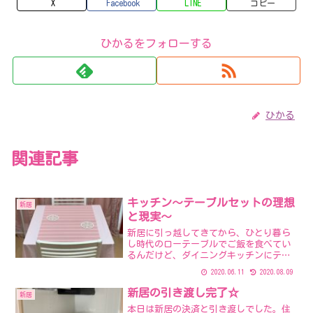
X
Facebook
LINE
コピー
ひかるをフォローする
ひかる
関連記事
キッチン～テーブルセットの理想
新居
と現実～
新居に引っ越してきてから、ひとり暮ら
し時代のローテーブルでご飯を食べてい
るんだけど、ダイニングキッチンにテー
ブルセット欲しいなって思っていまし
2020.06.11
2020.08.09
た。ホントは姫系でこんな感じのが欲し
かったのです。。ダイニングセット ダイ
新居の引き渡し完了☆
新居
ニングテーブル5点セット...
本日は新居の決済と引き渡しでした。住